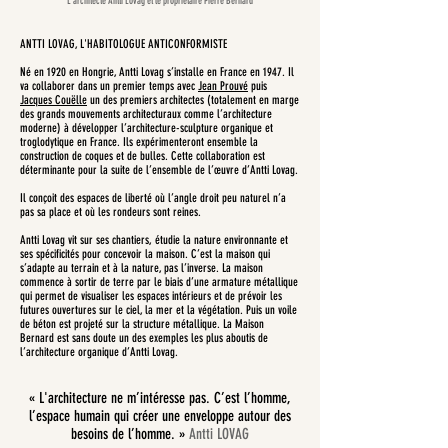
L'architecte Antti Lovag et le propriétaire Pierre Bernard
ANTTI LOVAG, L'HABITOLOGUE ANTICONFORMISTE
Né en 1920 en Hongrie, Antti Lovag s’installe en France en 1947. Il
va collaborer dans un premier temps avec
Jean Prouvé
puis
Jacques Couëlle
un des premiers architectes (totalement en marge
des grands mouvements architecturaux comme l’architecture
moderne) à développer l’architecture-sculpture organique et
troglodytique en France. Ils expérimenteront ensemble la
construction de coques et de bulles. Cette collaboration est
déterminante pour la suite de l’ensemble de l’œuvre d’Antti Lovag.
Il conçoit des espaces de liberté où l’angle droit peu naturel n’a
pas sa place et où les rondeurs sont reines.
Antti Lovag vit sur ses chantiers, étudie la nature environnante et
ses spécificités pour concevoir la maison. C’est la maison qui
s’adapte au terrain et à la nature, pas l’inverse. La maison
commence à sortir de terre par le biais d’une armature métallique
qui permet de visualiser les espaces intérieurs et de prévoir les
futures ouvertures sur le ciel, la mer et la végétation. Puis un voile
de béton est projeté sur la structure métallique. La Maison
Bernard est sans doute un des exemples les plus aboutis de
l’architecture organique d’Antti Lovag.
« L'architecture ne m’intéresse pas. C’est l’homme,
l’espace humain qui créer une enveloppe autour des
besoins de l’homme. »
Antti LOVAG