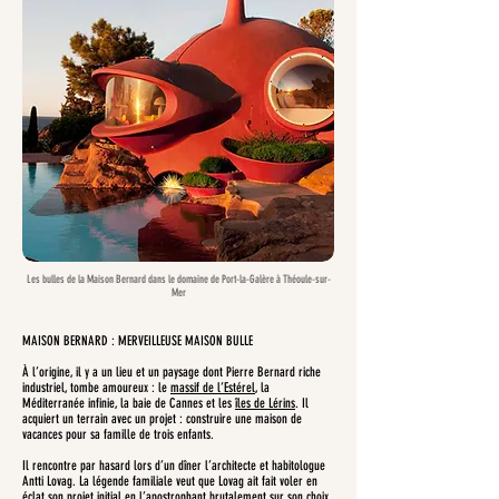
Les bulles de la Maison Bernard dans le domaine de Port-la-Galère à Théoule-sur-
Mer
MAISON BERNARD : MERVEILLEUSE MAISON BULLE
À l’origine, il y a un lieu et un paysage dont Pierre Bernard riche
industriel, tombe amoureux : le
massif de l’Estérel
, la
Méditerranée infinie, la baie de Cannes et les
îles de Lérins
. Il
acquiert un terrain avec un projet : construire une maison de
vacances pour sa famille de trois enfants.
Il rencontre par hasard lors d’un dîner l’architecte et habitologue
Antti Lovag. La légende familiale veut que Lovag ait fait voler en
éclat son projet initial en l’apostrophant brutalement sur son choix