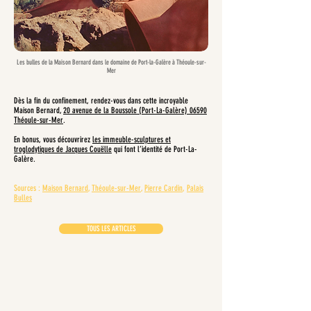
Les bulles de la Maison Bernard dans le domaine de Port-la-Galère à Théoule-sur-
Mer
Dès la fin du confinement, rendez-vous dans cette incroyable
Maison Bernard,
20 avenue de la Boussole (Port-La-Galère) 06590
Théoule-sur-Mer
.
En bonus, vous découvrirez
les immeuble-sculptures et
troglodytiques de Jacques Couëlle
qui font l’identité de Port-La-
Galère.
Sources :
Maison Bernard
,
Théoule-sur-Mer
,
Pierre Cardin
,
Palais
Bulles
TOUS LES ARTICLES