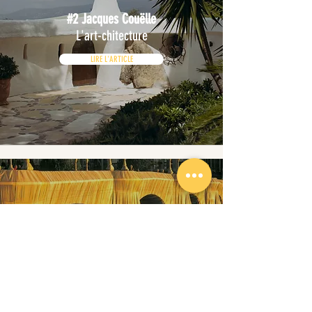
#2 Jacques Couëlle
L'art-chitecture
LIRE L'ARTICLE
#1 Christo & Jeanne-Claude
L'art-chitecture
LIRE L'ARTICLE