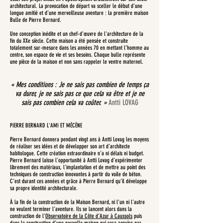
architectural. La provocation de départ va sceller le début d’une
longue amitié et d’une merveilleuse aventure : la première maison
Bulle de Pierre Bernard.
Une conception inédite et un chef-d'œuvre de l’architecture de la
fin du XXe siècle. Cette maison a été pensée et construite
totalement sur-mesure dans les années 70 en mettant l’homme au
centre, son espace de vie et ses besoins. Chaque bulle représente
une pièce de la maison et non sans rappeler le ventre maternel.
« Mes conditions : Je ne sais pas combien de temps ça
va durer, je ne sais pas ce que cela va être et je ne
sais pas combien cela va coûter. »
Antti LOVAG
PIERRE BERNARD L'AMI ET MÉCÈNE
Pierre Bernard donnera pendant vingt ans à Antti Lovag les moyens
de réaliser ses idées et de développer son art d’architecte
habitologue. Cette création extraordinaire n’a ni délais ni budget.
Pierre Bernard laisse l’opportunité à Antti Lovag d’expérimenter
librement des matériaux, l'implantation et de mettre au point des
techniques de construction innovantes à partir du voile de béton.
C’est durant ces années et grâce à Pierre Bernard qu’il développe
sa propre identité architecturale.
À la fin de la construction de la Maison Bernard, ni l’un ni l’autre
ne veulent terminer l’aventure. Ils se lancent alors dans la
construction de l’
Observatoire de la Côte d’Azur à Caussols
puis