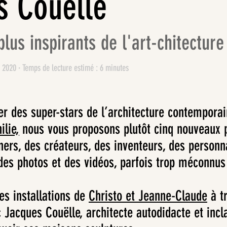
s Couëlle
plus inspirants de l'art-chitecture
 2020 · Temps de lecture estimé : 6 minutes
er des super-stars de l’architecture contemporai
ilie,
nous vous proposons plutôt cinq nouveaux po
ners, des créateurs, des inventeurs, des personna
des photos et des vidéos, parfois trop méconnus
s installations de
Christo et Jeanne-Claude
à t
Jacques Couëlle, architecte autodidacte et incla