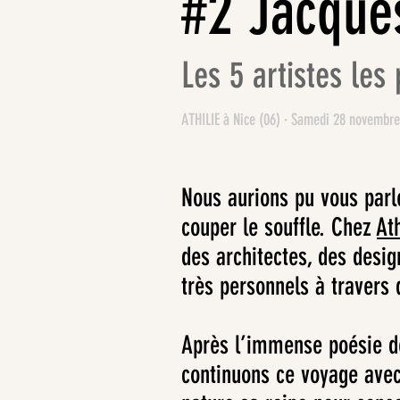
#2 Jacque
Les 5 artistes les 
ATHILIE à Nice (06) · Samedi 28 novembre
Nous aurions pu vous parl
couper le souffle. Chez
Ath
des architectes, des desig
très personnels à travers 
Après l’immense poésie de
continuons ce voyage avec 