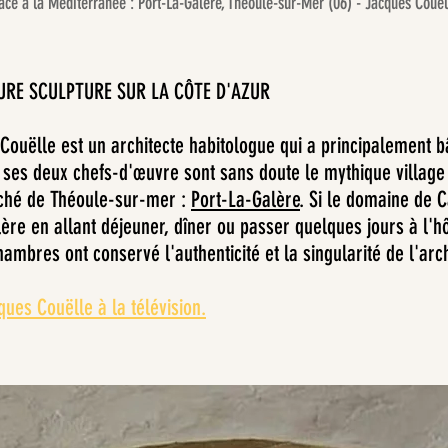
ce à la Méditerranée : Port-La-Galère, Théoule-sur-Mer (06) - Jacques Couël
URE SCULPTURE SUR LA CÔTE D'AZUR
ouëlle est un architecte habitologue qui a principalement bâ
 ses deux chefs-d'œuvre sont sans doute le mythique village 
aché de Théoule-sur-mer :
Port-La-Galère
. Si le domaine de Ca
ère en allant déjeuner, dîner ou passer quelques jours à l'hô
mbres ont conservé l'authenticité et la singularité de l'arch
ques Couëlle à la télévision.