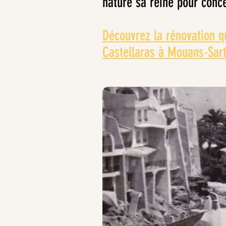
nature sa reine pour conc
Découvrez la rénovation 
Castellaras à Mouans-Sart