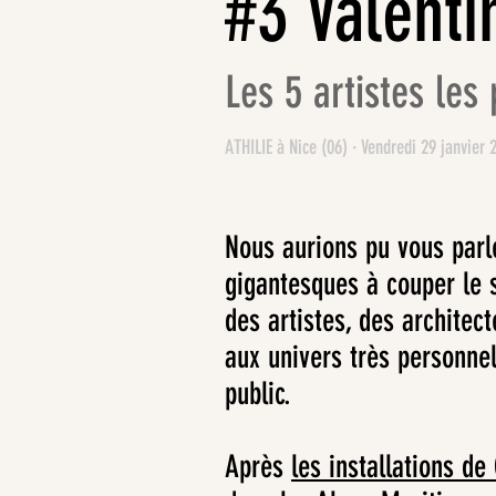
#3 Valenti
Les 5 artistes les 
ATHILIE à Nice (06) · Vendredi 29 janvier 
Nous aurions pu vous parl
gigantesques à couper le 
des artistes, des architec
aux univers très personne
public.
Après
les installations de